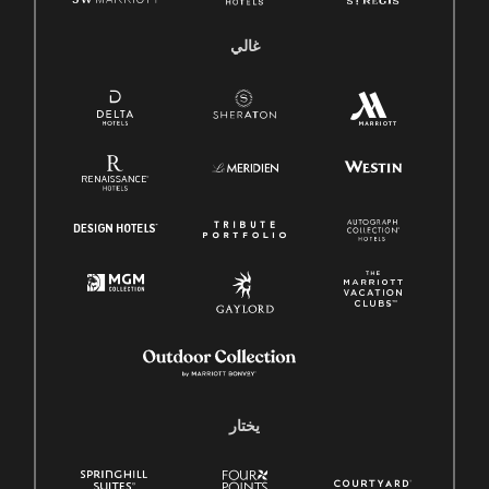
غالي
يختار