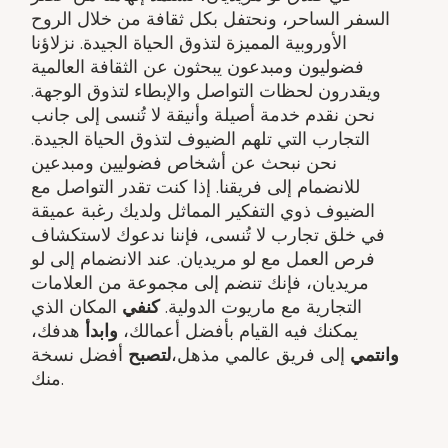
السفر الساحر، ونحتفل بكل ثقافة من خلال الروح
الأوروبية المميزة لتذوق الحياة الجيدة. نزلاؤنا
فضوليون ومبدعون يبحثون عن الثقافة العالمية
ويقدرون لحظات التواصل والإبطاء لتذوق الوجهة.
نحن نقدم خدمة أصيلة وأنيقة لا تُنسى إلى جانب
التجارب التي تلهم الضيوف لتذوق الحياة الجيدة.
نحن نبحث عن أشخاص فضوليين ومبدعين
للانضمام إلى فريقنا. إذا كنت تقدر التواصل مع
الضيوف ذوي التفكير المماثل ولديك رغبة عميقة
في خلق تجارب لا تُنسى، فإننا ندعوك لاستكشاف
فرص العمل مع لو مريديان. عند الانضمام إلى لو
مريديان، فإنك تنضم إلى مجموعة من العلامات
التجارية مع ماريوت الدولية.
كنفي
المكان الذي
يمكنك فيه القيام بأفضل أعمالك،
وابدأ
هدفك​،
وانتمي
إلى فريق عالمي مذهل​،
لتصبح
أفضل نسخة
منك.