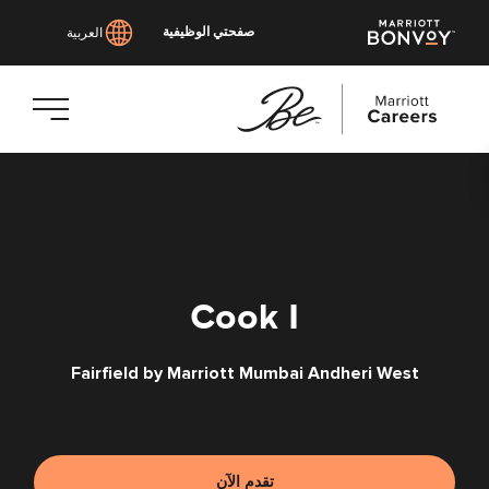
صفحتي الوظيفية
العربية
انتقل
إلى
المحتوى
الرئيسي
Cook I
Fairfield by Marriott Mumbai Andheri West
تقدم الآن