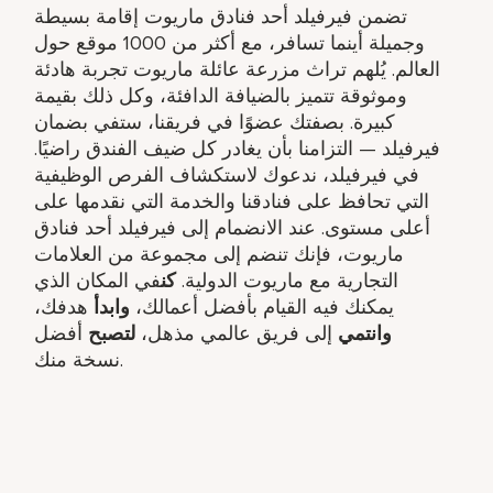
تضمن فيرفيلد أحد فنادق ماريوت إقامة بسيطة
وجميلة أينما تسافر، مع أكثر من 1000 موقع حول
العالم. يُلهم تراث مزرعة عائلة ماريوت تجربة هادئة
وموثوقة تتميز بالضيافة الدافئة، وكل ذلك بقيمة
كبيرة. بصفتك عضوًا في فريقنا، ستفي بضمان
فيرفيلد — التزامنا بأن يغادر كل ضيف الفندق راضيًا.
في فيرفيلد، ندعوك لاستكشاف الفرص الوظيفية
التي تحافظ على فنادقنا والخدمة التي نقدمها على
أعلى مستوى. عند الانضمام إلى فيرفيلد أحد فنادق
ماريوت، فإنك تنضم إلى مجموعة من العلامات
التجارية مع ماريوت الدولية.
كن
في المكان الذي
يمكنك فيه القيام بأفضل أعمالك،
وابدأ
هدفك،​
وانتمي
إلى فريق عالمي مذهل​،
لتصبح
أفضل
نسخة منك.