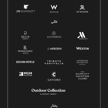
غالي
يختار