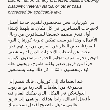
discrimination on any protected basis, including
disability, veteran status, or other basis
protected by applicable law.
في كورتيارد، نحن متحمسون لتقديم خدمة أفضل
لاحتياجات المسافرين في كل مكان. ما يلهمنا لإنشاء
أول فندق مصمم خصيصًا للمسافرين من رجال
الأعمال، وهذا هو سبب تمكين تجربة كورتيارد اليوم
لضيوفنا، بغض النظر عن الغرض من رحلتهم. نحن
نبحث عن أصحاب الإنجازات الذين لديهم شغف
لتوفير تجربة ضيف تتجاوز الحدود، ويتمتعون بكونهم
جزءًا من فريق صغير ولكنه طموح، ويحبون تعلم
كيف يتحسنون دائمًا – كل ذلك وهم يستمتعون
عند انضمامك إلى كورتيارد، فإنك تنضم إلى
مجموعة من العلامات التجارية مع ماريوت
الدولية.
كن
في المكان الذي يمكنك القيام فيه
بأفضل أعمالك، وابدأ
هدفك ​، وانتمي
إلى فريق
أفضل نسخة منك.
عالمي مذهل ​،
لتصبح