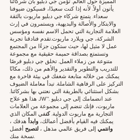
المميزة حول العالم. تؤمن جي دبليو بأن شركائنا
يأتون أولاً. لأنه إذا كنت سعيدًا، فسيكون ضيوفنا
سعداء. يتمتع شركاء جي دبليو ماريوت بالثقة
والابتكار والأصالة والبديهية، ويستمرون في إرث
العلامة التجارية التي تحمل الاسم نفسه ومؤسس
الشركة، جي ويلارد ماريوت.تقدم فنادقنا تجربة
عمل لا مثيل لها، حيث ستكون جزءًا من المجتمع
وتستمتع بصداقة حميمة حقيقية مع مجموعة
متنوعة من زملاء العمل. تخلق جي دبليو فرصًا
للتدريب والتطوير والتقدير والأهم من ذلك، مكانًا
يمكنك من خلاله متابعة شغفك في بيئة فاخرة مع
التركيز على الرفاهية الشاملة. تبدأ معاملة الضيوف
بشكل استثنائي بالطريقة التي نعتني بها بشركائنا.
هذا هو علاج JW™. عند انضمامك إلى جي دبليو
ماريوت، فإنك تنضم إلى مجموعة من العلامات
التجارية مع ماريوت الدولية.
كن
في المكان الذي
يمكنك فيه القيام بأفضل أعمالك،
وابدأ
هدفك ​،
وانتمي
إلى فريق عالمي مذهل ​،
لتصبح
أفضل
نسخة منك.