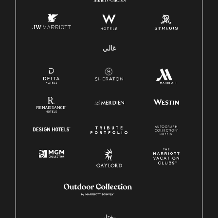
غالي
يختار