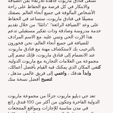
تسعى فنادق ماريوت جاهدة للارتقاء بفن الضيافة
والابتكار في كل فرصة مع الحفاظ على راحة
الأشخاص المألوفة في جميع أنحاء العالم. بصفتك
مضيفًا في فنادق ماريوت، ستساعد في الحفاظ
على وعد "الضيافة الرائعة". "دائمًا". من خلال تقديم
خدمة مدروسة وصادقة وذات تفكير مستقبلي تدعم
هذا الإرث الحي وتبني عليه. مع الاسم المرادف
للضيافة في جميع أنحاء العالم، نحن فخورون
بالترحيب بك لاستكشاف مهنة مع فنادق ماريوت.
عند الانضمام إلى فنادق ماريوت، فإنك تنضم إلى
مجموعة من العلامات التجارية مع ماريوت الدولية.
كن
في المكان الذي يمكنك فيه القيام بأفضل أعمالك،
وابدأ
هدفك ​،
وانتمي
إلى فريق عالمي مذهل ​،
أفضل نسخة منك.
لتصبح
تعد جي دبليو ماريوت جزءًا من مجموعة ماريوت
الدولية الفاخرة وتتكون من أكثر من 100 فندق رائع
في مدن مناسبة للإجازات ومواقع المنتجعات