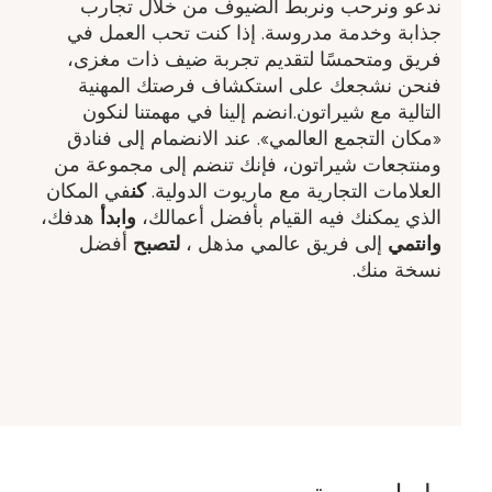
ندعو ونرحب ونربط الضيوف من خلال تجارب
جذابة وخدمة مدروسة. إذا كنت تحب العمل في
فريق ومتحمسًا لتقديم تجربة ضيف ذات مغزى،
فنحن نشجعك على استكشاف فرصتك المهنية
التالية مع شيراتون.انضم إلينا في مهمتنا لنكون
«مكان التجمع العالمي». عند الانضمام إلى فنادق
ومنتجعات شيراتون، فإنك تنضم إلى مجموعة من
العلامات التجارية مع ماريوت الدولية.
كن
في المكان
الذي يمكنك فيه القيام بأفضل أعمالك،
وابدأ
هدفك​،
وانتمي
إلى فريق عالمي مذهل ​،
لتصبح
أفضل
نسخة منك.