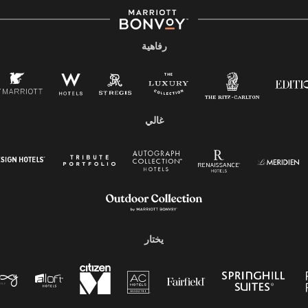
رفاهية
غالي
يختار