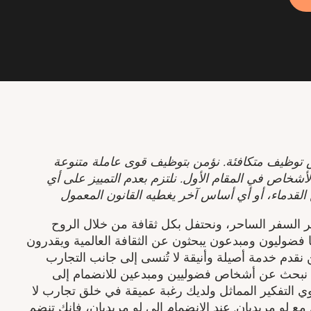
توظيف متكافئة. نؤمن بتوظيف قوى عاملة متنوعة
أشخاص في المقام الأول. نلتزم بعدم التمييز على أي
القدماء، أو أي أساس آخر يغطيه القانون المعمول
ر السفر الساحر، ونحتفل بكل ثقافة من خلال الروح
اؤنا فضوليون ومبدعون يبحثون عن الثقافة العالمية ويقدرون
نقدم خدمة أصيلة وأنيقة لا تُنسى إلى جانب التجارب
حن نبحث عن أشخاص فضوليين ومبدعين للانضمام إلى
وي التفكير المماثل ولديك رغبة عميقة في خلق تجارب لا
 لو مريديان. عند الانضمام إلى لو مريديان، فإنك تنضم