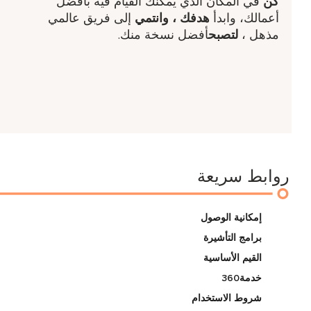
كن
في المكان الذي يمكنك القيام فيه بأفضل
أعمالك، وابدأ
هدفك ​، وانتمي
إلى فريق عالمي
مذهل ​،
لتصبح
أفضل نسخة منك.
روابط سريعة
إمكانية الوصول
برامج التأشيرة
القيم الأساسية
خدمة360
شروط الاستخدام