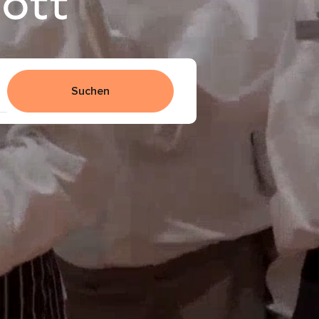
iott
Suchen