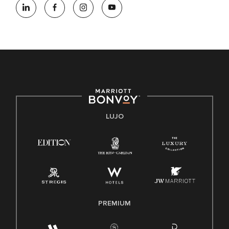
oportunidades que se compromete a contratar una fuerza
de trabajo diversa y a mantener una cultura inclusiva.
Marriott International no discrimina por motivos de
discapacidad, condición de veterano o cualquier otra base
protegida por leyes federales, estatales o locales.
E-Verify Inglés/Español
Derecho a trabajar inglés/español
Conozca sus derechos
Transparencia
LUJO
Ley de protección del poligrafo empleado (EPPA)
Ley de licencia familiar y médica (FMLA)
PREMIUM