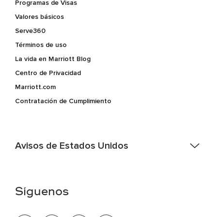
Programas de Visas
Valores básicos
Serve360
Términos de uso
La vida en Marriott Blog
Centro de Privacidad
Marriott.com
Contratación de Cumplimiento
Avisos de Estados Unidos
Asistencia de accesibilidad - Si usted es un individuo con
una discapacidad y necesita asistencia completando la
aplicación en línea, por favor llame al 301-581-1400 o correo
Síguenos
electrónico hqaffirmativeaction@marriott.com
Marriott International es un empleador de igualdad de