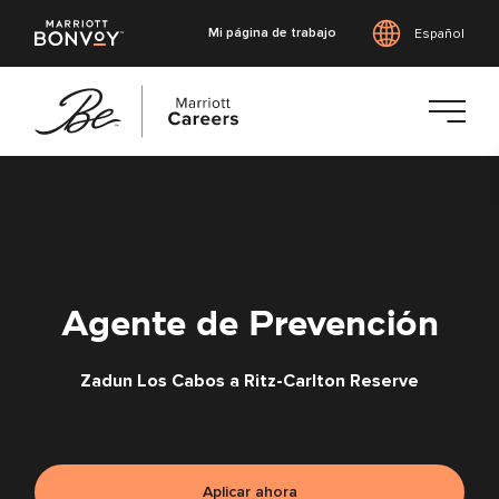
Mi página de trabajo
Español
Saltar
al
contenido
principal
Agente de Prevención
Zadun Los Cabos a Ritz-Carlton Reserve
Aplicar ahora