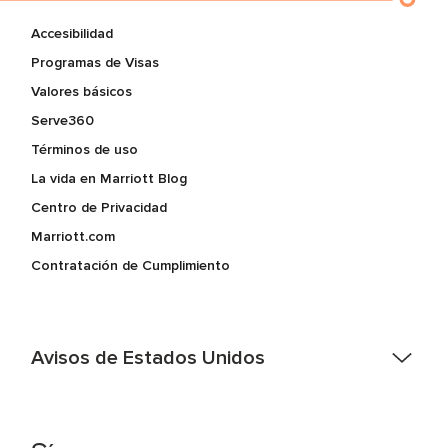
Accesibilidad
Programas de Visas
Valores básicos
Serve360
Términos de uso
La vida en Marriott Blog
Centro de Privacidad
Marriott.com
Contratación de Cumplimiento
Avisos de Estados Unidos
Asistencia de accesibilidad - Si usted es un individuo con
una discapacidad y necesita asistencia completando la
aplicación en línea, por favor llame al 301-581-1400 o correo