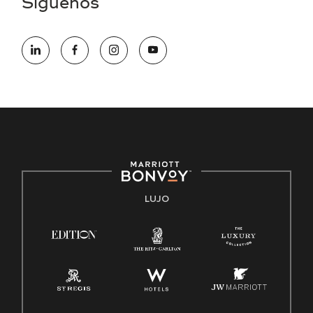
Síguenos
electrónico hqaffirmativeaction@marriott.com
Marriott International es un empleador de igualdad de
oportunidades que se compromete a contratar una fuerza
de trabajo diversa y a mantener una cultura inclusiva.
Marriott International no discrimina por motivos de
discapacidad, condición de veterano o cualquier otra base
protegida por leyes federales, estatales o locales.
E-Verify Inglés/Español
Derecho a trabajar inglés/español
Conozca sus derechos
Transparencia
LUJO
Ley de protección del poligrafo empleado (EPPA)
Ley de licencia familiar y médica (FMLA)