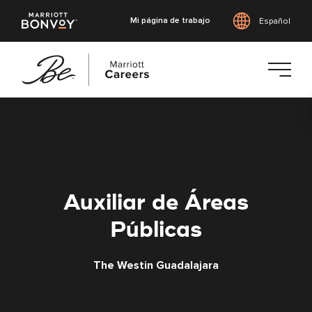
Mi página de trabajo
Español
Saltar
al
contenido
principal
Auxiliar de Áreas
Públicas
The Westin Guadalajara