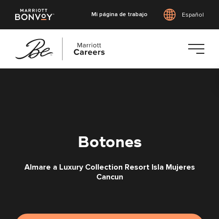
Mi página de trabajo
Español
Saltar
al
contenido
principal
Botones
Almare a Luxury Collection Resort Isla Mujeres
Cancun