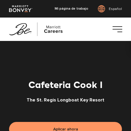
Mi página de trabajo
Español
Saltar
al
contenido
principal
Cafeteria Cook I
The St. Regis Longboat Key Resort
Aplicar ahora