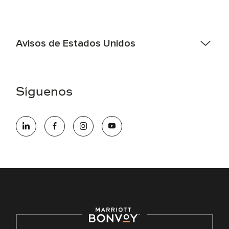
Avisos de Estados Unidos
Asistencia de accesibilidad - Si usted es un individuo con
una discapacidad y necesita asistencia completando la
aplicación en línea, por favor llame al 301-581-1400 o correo
Síguenos
electrónico hqaffirmativeaction@marriott.com
Marriott International es un empleador de igualdad de
oportunidades que se compromete a contratar una fuerza
de trabajo diversa y a mantener una cultura inclusiva.
Marriott International no discrimina por motivos de
discapacidad, condición de veterano o cualquier otra base
protegida por leyes federales, estatales o locales.
E-Verify Inglés/Español
Derecho a trabajar inglés/español
Conozca sus derechos