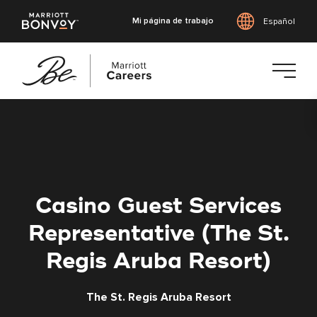
Mi página de trabajo
Español
Saltar
al
contenido
principal
Casino Guest Services
Representative (The St.
Regis Aruba Resort)
The St. Regis Aruba Resort