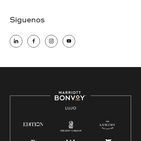
Asistencia de accesibilidad - Si usted es un individuo con
una discapacidad y necesita asistencia completando la
aplicación en línea, por favor llame al 301-581-1400 o correo
Síguenos
electrónico hqaffirmativeaction@marriott.com
Marriott International es un empleador de igualdad de
oportunidades que se compromete a contratar una fuerza
de trabajo diversa y a mantener una cultura inclusiva.
Marriott International no discrimina por motivos de
discapacidad, condición de veterano o cualquier otra base
protegida por leyes federales, estatales o locales.
E-Verify Inglés/Español
Derecho a trabajar inglés/español
Conozca sus derechos
Transparencia
LUJO
Ley de protección del poligrafo empleado (EPPA)
Ley de licencia familiar y médica (FMLA)