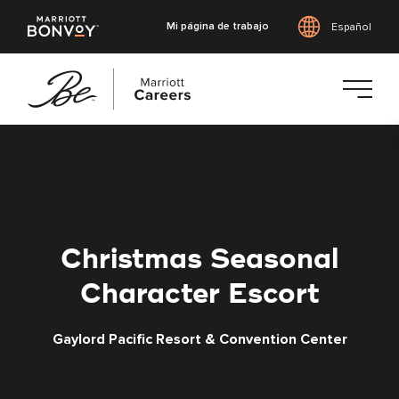
Mi página de trabajo
Español
Saltar
al
contenido
principal
Christmas Seasonal
Character Escort
Gaylord Pacific Resort & Convention Center