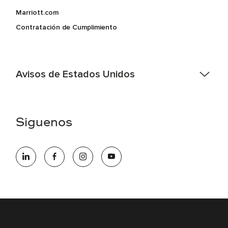
Marriott.com
Contratación de Cumplimiento
Avisos de Estados Unidos
Asistencia de accesibilidad - Si usted es un individuo con
una discapacidad y necesita asistencia completando la
aplicación en línea, por favor llame al 301-581-1400 o correo
Síguenos
electrónico hqaffirmativeaction@marriott.com
Marriott International es un empleador de igualdad de
oportunidades que se compromete a contratar una fuerza
de trabajo diversa y a mantener una cultura inclusiva.
Marriott International no discrimina por motivos de
discapacidad, condición de veterano o cualquier otra base
protegida por leyes federales, estatales o locales.
E-Verify Inglés/Español