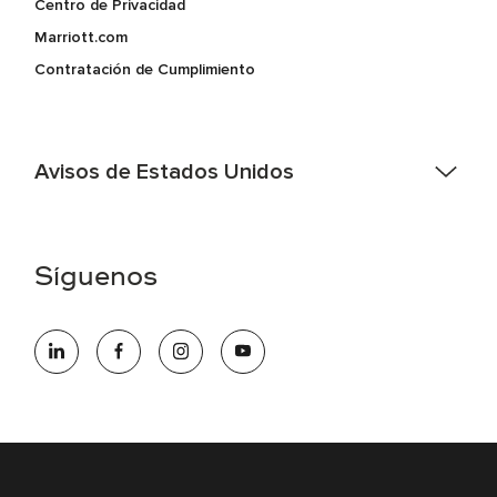
Centro de Privacidad
Marriott.com
Contratación de Cumplimiento
Avisos de Estados Unidos
Asistencia de accesibilidad - Si usted es un individuo con
una discapacidad y necesita asistencia completando la
aplicación en línea, por favor llame al 301-581-1400 o correo
Síguenos
electrónico hqaffirmativeaction@marriott.com
Marriott International es un empleador de igualdad de
oportunidades que se compromete a contratar una fuerza
de trabajo diversa y a mantener una cultura inclusiva.
Marriott International no discrimina por motivos de
discapacidad, condición de veterano o cualquier otra base
protegida por leyes federales, estatales o locales.