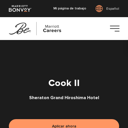
Mi página de trabajo
Español
Saltar
al
contenido
principal
Cook II
Sheraton Grand Hiroshima Hotel
Aplicar ahora