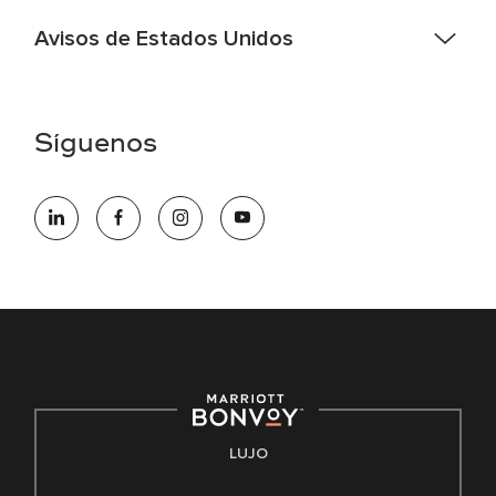
Avisos de Estados Unidos
Asistencia de accesibilidad - Si usted es un individuo con
una discapacidad y necesita asistencia completando la
aplicación en línea, por favor llame al 301-581-1400 o correo
Síguenos
electrónico hqaffirmativeaction@marriott.com
Marriott International es un empleador de igualdad de
oportunidades que se compromete a contratar una fuerza
de trabajo diversa y a mantener una cultura inclusiva.
Marriott International no discrimina por motivos de
discapacidad, condición de veterano o cualquier otra base
protegida por leyes federales, estatales o locales.
E-Verify Inglés/Español
Derecho a trabajar inglés/español
Conozca sus derechos
Transparencia
LUJO
Ley de protección del poligrafo empleado (EPPA)