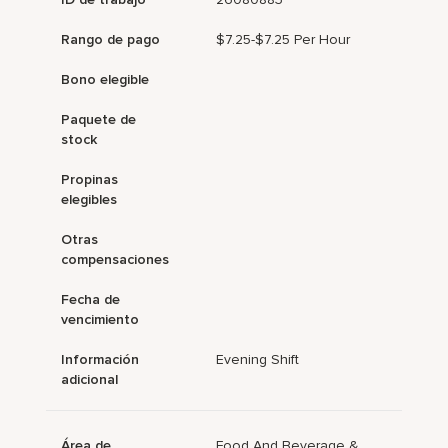
Rango de pago
$7.25-$7.25 Per Hour
Bono elegible
Paquete de
stock
Propinas
elegibles
Otras
compensaciones
Fecha de
vencimiento
Información
Evening Shift
adicional
Área de
Food And Beverage &