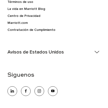
Términos de uso
La vida en Marriott Blog
Centro de Privacidad
Marriott.com
Contratación de Cumplimiento
Avisos de Estados Unidos
Asistencia de accesibilidad - Si usted es un individuo con
una discapacidad y necesita asistencia completando la
aplicación en línea, por favor llame al 301-581-1400 o correo
Síguenos
electrónico hqaffirmativeaction@marriott.com
Marriott International es un empleador de igualdad de
oportunidades que se compromete a contratar una fuerza
de trabajo diversa y a mantener una cultura inclusiva.
Marriott International no discrimina por motivos de