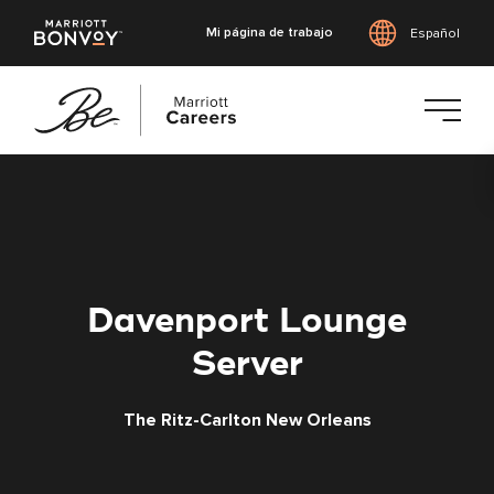
Mi página de trabajo
Español
Saltar
al
contenido
principal
Davenport Lounge
Server
The Ritz-Carlton New Orleans