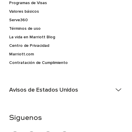
Programas de Visas
Valores básicos
Serve360
Términos de uso
La vida en Marriott Blog
Centro de Privacidad
Marriott.com
Contratación de Cumplimiento
Avisos de Estados Unidos
Asistencia de accesibilidad - Si usted es un individuo con
una discapacidad y necesita asistencia completando la
aplicación en línea, por favor llame al 301-581-1400 o correo
Síguenos
electrónico hqaffirmativeaction@marriott.com
Marriott International es un empleador de igualdad de