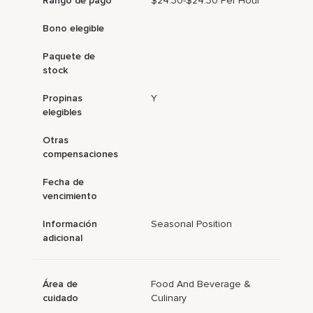
Rango de pago
$24.30-$24.30 Per Hour
Bono elegible
Paquete de
stock
Propinas
Y
elegibles
Otras
compensaciones
Fecha de
vencimiento
Información
Seasonal Position
adicional
Área de
Food And Beverage &
cuidado
Culinary