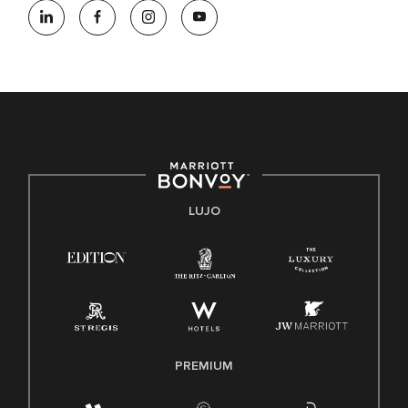
oportunidades que se compromete a contratar una fuerza
de trabajo diversa y a mantener una cultura inclusiva.
Marriott International no discrimina por motivos de
discapacidad, condición de veterano o cualquier otra base
protegida por leyes federales, estatales o locales.
E-Verify Inglés/Español
Derecho a trabajar inglés/español
Conozca sus derechos
Transparencia
LUJO
Ley de protección del poligrafo empleado (EPPA)
Ley de licencia familiar y médica (FMLA)
PREMIUM