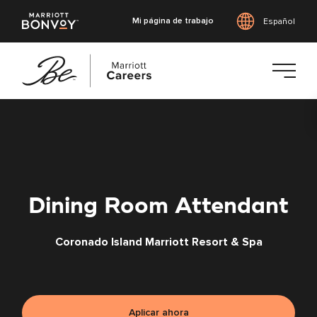
Mi página de trabajo
Español
Saltar
al
contenido
principal
Dining Room Attendant
Coronado Island Marriott Resort & Spa
Aplicar ahora