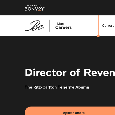
Carreras
Saltar
al
contenido
principal
Director of Reve
The Ritz-Carlton Tenerife Abama
Aplicar ahora