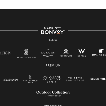
Marriott International es un empleador de igualdad de
oportunidades que se compromete a contratar una
fuerza de trabajo diversa y a mantener una cultura
inclusiva. Marriott International no discrimina por
motivos de discapacidad, condición de veterano o
cualquier otra base protegida por leyes federales,
estatales o locales.
LUJO
E-Verify Inglés/Español
Derecho a trabajar inglés/español
Conozca sus derechos
Transparencia
PREMIUM
Ley de protección del poligrafo empleado
(EPPA)
Ley de licencia familiar y médica (FMLA)