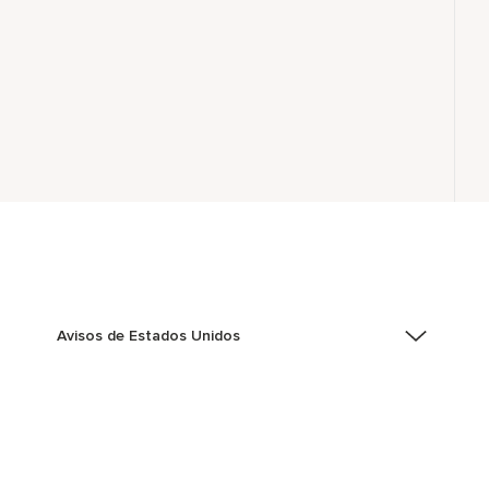
Avisos de Estados Unidos
Asistencia de accesibilidad - Si usted es un individuo
con una discapacidad y necesita asistencia
completando la aplicación en línea, por favor llame al
301-581-1400 o correo electrónico
hqaffirmativeaction@marriott.com