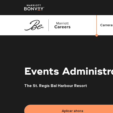
Carreras
Saltar
al
contenido
principal
Events Administr
The St. Regis Bal Harbour Resort
Aplicar ahora