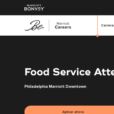
Carreras
Saltar
al
contenido
principal
Food Service Att
Philadelphia Marriott Downtown
Aplicar ahora