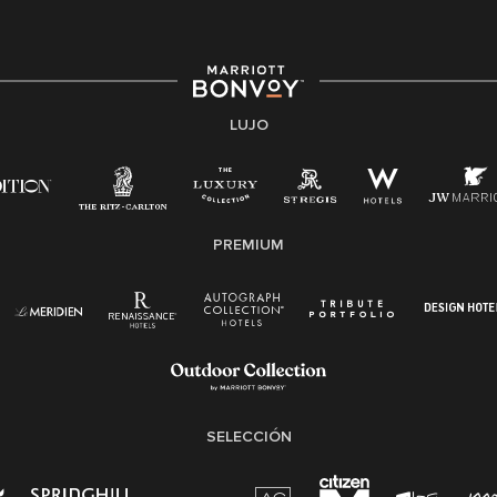
fuerza de trabajo diversa y a mantener una cultura
inclusiva. Marriott International no discrimina por
motivos de discapacidad, condición de veterano o
cualquier otra base protegida por leyes federales,
estatales o locales.
LUJO
E-Verify Inglés/Español
Derecho a trabajar inglés/español
Conozca sus derechos
Transparencia
PREMIUM
Ley de protección del poligrafo empleado
(EPPA)
Ley de licencia familiar y médica (FMLA)
SELECCIÓN