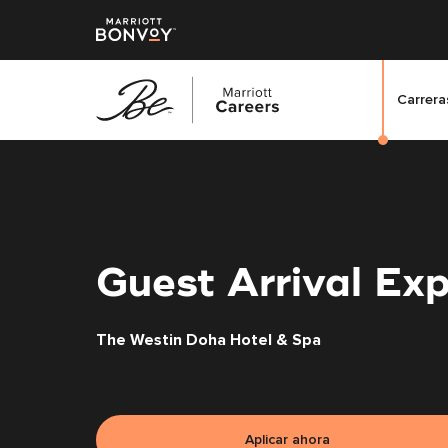
Carreras
Saltar
al
contenido
principal
Guest Arrival Exp
The Westin Doha Hotel & Spa
Aplicar ahora