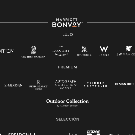
fuerza de trabajo diversa y a mantener una cultura
inclusiva. Marriott International no discrimina por
motivos de discapacidad, condición de veterano o
cualquier otra base protegida por leyes federales,
estatales o locales.
LUJO
E-Verify Inglés/Español
Derecho a trabajar inglés/español
Conozca sus derechos
Transparencia
PREMIUM
Ley de protección del poligrafo empleado
(EPPA)
Ley de licencia familiar y médica (FMLA)
SELECCIÓN