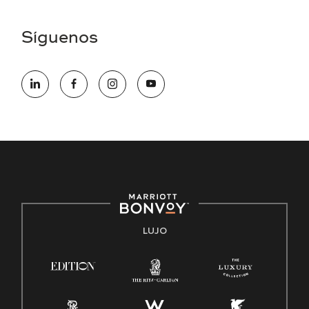
una discapacidad y necesita asistencia completando la
aplicación en línea, por favor llame al 301-581-1400 o correo
Síguenos
electrónico hqaffirmativeaction@marriott.com
Marriott International es un empleador de igualdad de
oportunidades que se compromete a contratar una fuerza
de trabajo diversa y a mantener una cultura inclusiva.
Marriott International no discrimina por motivos de
discapacidad, condición de veterano o cualquier otra base
protegida por leyes federales, estatales o locales.
E-Verify Inglés/Español
Derecho a trabajar inglés/español
Conozca sus derechos
Transparencia
LUJO
Ley de protección del poligrafo empleado (EPPA)
Ley de licencia familiar y médica (FMLA)