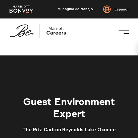
Mi página de trabajo
Español
Saltar
al
contenido
principal
Guest Environment
Expert
The Ritz-Carlton Reynolds Lake Oconee