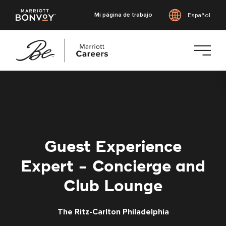
Mi página de trabajo
Español
Saltar
al
contenido
principal
Guest Experience
Expert - Concierge and
Club Lounge
The Ritz-Carlton Philadelphia