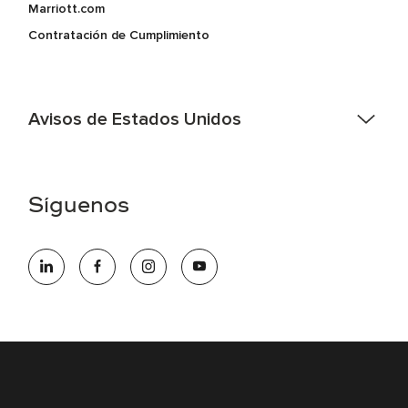
Marriott.com
Contratación de Cumplimiento
Avisos de Estados Unidos
Asistencia de accesibilidad - Si usted es un individuo con
una discapacidad y necesita asistencia completando la
aplicación en línea, por favor llame al 301-581-1400 o correo
Síguenos
electrónico hqaffirmativeaction@marriott.com
Marriott International es un empleador de igualdad de
oportunidades que se compromete a contratar una fuerza
de trabajo diversa y a mantener una cultura inclusiva.
Marriott International no discrimina por motivos de
discapacidad, condición de veterano o cualquier otra base
protegida por leyes federales, estatales o locales.
E-Verify Inglés/Español