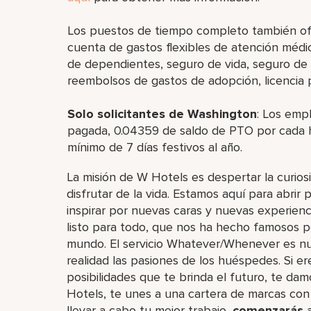
Los puestos de tiempo completo también ofre
cuenta de gastos flexibles de atención médic
de dependientes, seguro de vida, seguro de 
reembolsos de gastos de adopción, licencia p
Solo solicitantes de Washington
: Los emp
pagada, 0.04359 de saldo de PTO por cada ho
mínimo de 7 días festivos al año.
La misión de W Hotels es despertar la curio
disfrutar de la vida. Estamos aquí para abr
inspirar por nuevas caras y nuevas experienc
listo para todo, que nos ha hecho famosos po
mundo. El servicio Whatever/Whenever es nues
realidad las pasiones de los huéspedes. Si ere
posibilidades que te brinda el futuro, te dam
Hotels, te unes a una cartera de marcas con 
llevar a cabo tu mejor trabajo,​
comenzarás
a