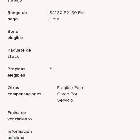
trabajo
Rango de
$21.30-$21.30 Per
pago
Hour
Bono
elegible
Paquete de
stock
Propinas
Y
elegibles
Otras
Elegible Para
compensaciones
Cargo Por
Servicio
Fecha de
vencimiento
Información
adicional