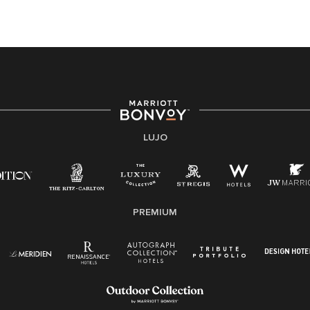
hqaffirmativeaction@marriott.com
Marriott International es un empleador de igualdad de
oportunidades que se compromete a contratar una
fuerza de trabajo diversa y a mantener una cultura
inclusiva. Marriott International no discrimina por
motivos de discapacidad, condición de veterano o
cualquier otra base protegida por leyes federales,
estatales o locales.
LUJO
E-Verify Inglés/Español
Derecho a trabajar inglés/español
Conozca sus derechos
Transparencia
PREMIUM
Ley de protección del poligrafo empleado
(EPPA)
Ley de licencia familiar y médica (FMLA)