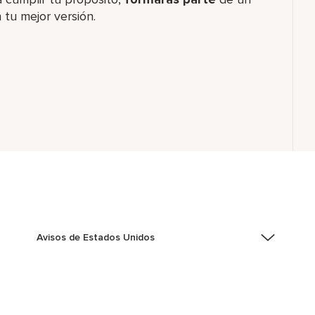
 tu mejor versión.
Avisos de Estados Unidos
Asistencia de accesibilidad - Si usted es un individuo
con una discapacidad y necesita asistencia
completando la aplicación en línea, por favor llame al
301-581-1400 o correo electrónico