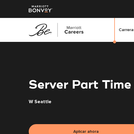
Carreras
Saltar
al
contenido
principal
Server Part Time
W Seattle
Aplicar ahora