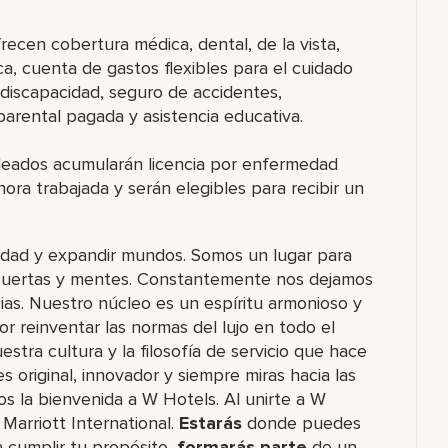
cen cobertura médica, dental, de la vista,
a, cuenta de gastos flexibles para el cuidado
discapacidad, seguro de accidentes,
arental pagada y asistencia educativa.
leados acumularán licencia por enfermedad
ra trabajada y serán elegibles para recibir un
sidad y expandir mundos. Somos un lugar para
ir puertas y mentes. Constantemente nos dejamos
ias. Nuestro núcleo es un espíritu armonioso y
r reinventar las normas del lujo en todo el
tra cultura y la filosofía de servicio que hace
s original, innovador y siempre miras hacia las
os la bienvenida a W Hotels. Al unirte a W
Marriott International.
Estarás
donde puedes
 cumplir tu propósito,
formarás parte
de un