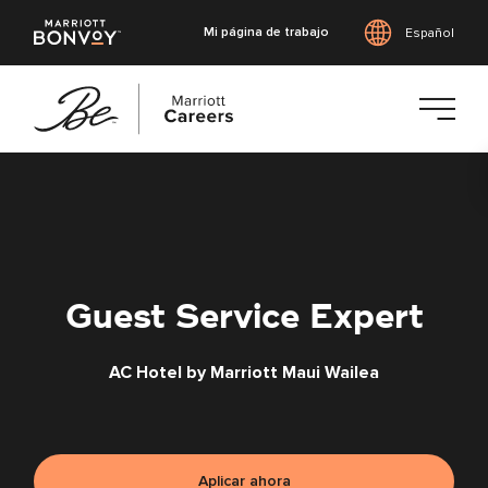
Mi página de trabajo
Español
Saltar
al
contenido
principal
Guest Service Expert
AC Hotel by Marriott Maui Wailea
Aplicar ahora