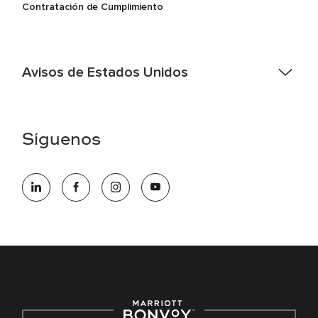
Contratación de Cumplimiento
Avisos de Estados Unidos
Asistencia de accesibilidad - Si usted es un individuo con
una discapacidad y necesita asistencia completando la
aplicación en línea, por favor llame al 301-581-1400 o correo
Síguenos
electrónico hqaffirmativeaction@marriott.com
Marriott International es un empleador de igualdad de
oportunidades que se compromete a contratar una fuerza
de trabajo diversa y a mantener una cultura inclusiva.
Marriott International no discrimina por motivos de
discapacidad, condición de veterano o cualquier otra base
protegida por leyes federales, estatales o locales.
E-Verify Inglés/Español
Derecho a trabajar inglés/español
Conozca sus derechos