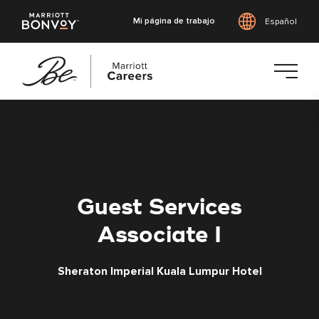
Mi página de trabajo
Español
Saltar
al
contenido
principal
Guest Services
Associate I
Sheraton Imperial Kuala Lumpur Hotel