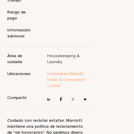
trabajo
Rango de
pago
Información
adicional
Área de
Housekeeping &
cuidado
Laundry
Ubicaciones
Hyderabad Marriott
Hotel & Convention
Centre
Compartir
Cuidado con reclutar estafas. Marriott
mantiene una política de reclutamiento
de "sin honorarios". No pedimos dinero