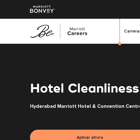
Carreras
Saltar
al
contenido
principal
Hotel Cleanliness
Hyderabad Marriott Hotel & Convention Centr
Aplicar ahora