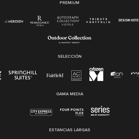
Transparencia
PREMIUM
Ley de protección del poligrafo empleado
(EPPA)
Ley de licencia familiar y médica (FMLA)
SELECCIÓN
GAMA MEDIA
ESTANCIAS LARGAS