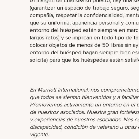
Al margen de cuál sea su puesto, hay una se
(garantizar un espacio de trabajo seguro, seg
compañía, respetar la confidencialidad, mant
que su uniforme, apariencia personal y comun
entorno del huésped están siempre en march
largos ratos) y se implican en todo tipo de ta
colocar objetos de menos de 50 libras sin ay
entorno del huésped hagan siempre bien esas
solicite) para que los huéspedes estén satisf
En Marriott International, nos comprometemo
que todos se sientan bienvenidos y a facilita
Promovemos activamente un entorno en el que
de nuestros asociados. Nuestra gran fortaleza 
y experiencias de nuestros asociados. Nos 
discapacidad, condición de veterano u otras ca
vigente.