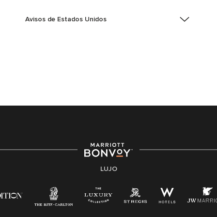
Avisos de Estados Unidos
Asistencia de accesibilidad - Si usted es un individuo
con una discapacidad y necesita asistencia
completando la aplicación en línea, por favor llame al
301-581-1400 o correo electrónico
hqaffirmativeaction@marriott.com
Marriott International es un empleador de igualdad de
oportunidades que se compromete a contratar una
fuerza de trabajo diversa y a mantener una cultura
inclusiva. Marriott International no discrimina por
motivos de discapacidad, condición de veterano o
cualquier otra base protegida por leyes federales,
estatales o locales.
LUJO
E-Verify Inglés/Español
Derecho a trabajar inglés/español
Conozca sus derechos