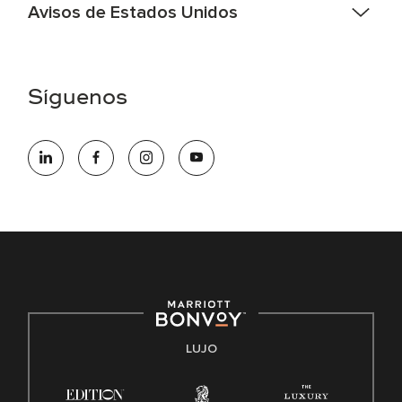
Avisos de Estados Unidos
Asistencia de accesibilidad - Si usted es un individuo con
una discapacidad y necesita asistencia completando la
aplicación en línea, por favor llame al 301-581-1400 o correo
Síguenos
electrónico hqaffirmativeaction@marriott.com
Marriott International es un empleador de igualdad de
oportunidades que se compromete a contratar una fuerza
de trabajo diversa y a mantener una cultura inclusiva.
Marriott International no discrimina por motivos de
discapacidad, condición de veterano o cualquier otra base
protegida por leyes federales, estatales o locales.
E-Verify Inglés/Español
Derecho a trabajar inglés/español
Conozca sus derechos
Transparencia
LUJO
Ley de protección del poligrafo empleado (EPPA)
Ley de licencia familiar y médica (FMLA)