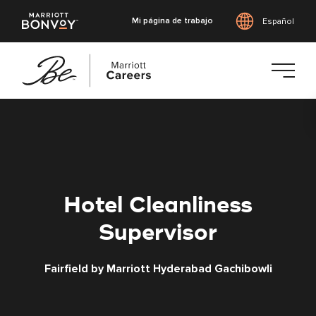
Mi página de trabajo
Español
Saltar
al
contenido
principal
Hotel Cleanliness
Supervisor
Fairfield by Marriott Hyderabad Gachibowli