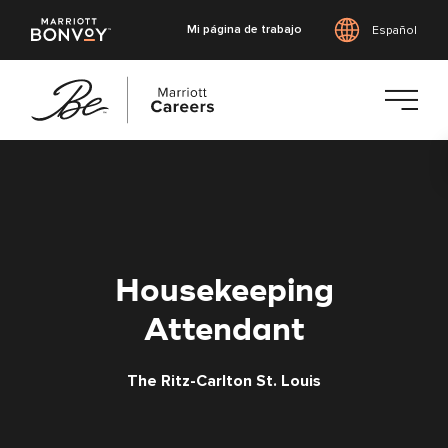
Mi página de trabajo
Español
Saltar
al
contenido
principal
Housekeeping
Attendant
The Ritz-Carlton St. Louis