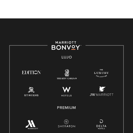
de trabajo diversa y a mantener una cultura inclusiva.
Marriott International no discrimina por motivos de
discapacidad, condición de veterano o cualquier otra base
protegida por leyes federales, estatales o locales.
E-Verify Inglés/Español
Derecho a trabajar inglés/español
Conozca sus derechos
Transparencia
LUJO
Ley de protección del poligrafo empleado (EPPA)
Ley de licencia familiar y médica (FMLA)
PREMIUM