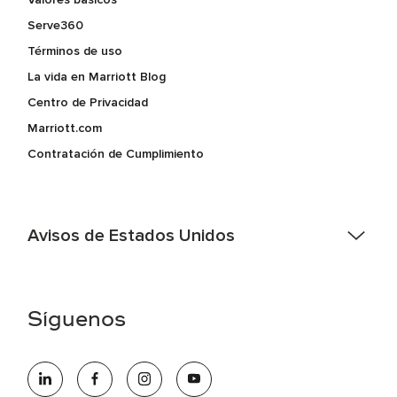
Serve360
Términos de uso
La vida en Marriott Blog
Centro de Privacidad
Marriott.com
Contratación de Cumplimiento
Avisos de Estados Unidos
Asistencia de accesibilidad - Si usted es un individuo con
una discapacidad y necesita asistencia completando la
aplicación en línea, por favor llame al 301-581-1400 o correo
Síguenos
electrónico hqaffirmativeaction@marriott.com
Marriott International es un empleador de igualdad de
oportunidades que se compromete a contratar una fuerza