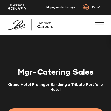
Mi página de trabajo
Español
Saltar
al
contenido
principal
Mgr-Catering Sales
Grand Hotel Preanger Bandung a Tribute Portfolio
Hotel