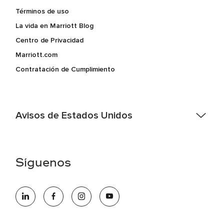
Términos de uso
La vida en Marriott Blog
Centro de Privacidad
Marriott.com
Contratación de Cumplimiento
Avisos de Estados Unidos
Asistencia de accesibilidad - Si usted es un individuo con
una discapacidad y necesita asistencia completando la
aplicación en línea, por favor llame al 301-581-1400 o correo
Síguenos
electrónico hqaffirmativeaction@marriott.com
Marriott International es un empleador de igualdad de
oportunidades que se compromete a contratar una fuerza
de trabajo diversa y a mantener una cultura inclusiva.
Marriott International no discrimina por motivos de