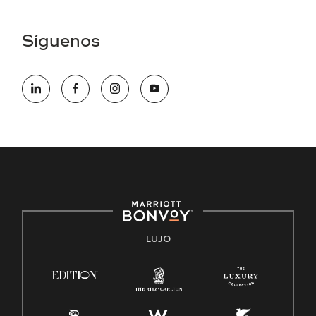
una discapacidad y necesita asistencia completando la
aplicación en línea, por favor llame al 301-581-1400 o correo
Síguenos
electrónico hqaffirmativeaction@marriott.com
Marriott International es un empleador de igualdad de
oportunidades que se compromete a contratar una fuerza
de trabajo diversa y a mantener una cultura inclusiva.
Marriott International no discrimina por motivos de
discapacidad, condición de veterano o cualquier otra base
protegida por leyes federales, estatales o locales.
E-Verify Inglés/Español
Derecho a trabajar inglés/español
Conozca sus derechos
Transparencia
LUJO
Ley de protección del poligrafo empleado (EPPA)
Ley de licencia familiar y médica (FMLA)