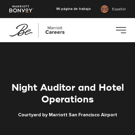
Mi página de trabajo
Español
Saltar
al
contenido
principal
Night Auditor and Hotel
Operations
Courtyard by Marriott San Francisco Airport