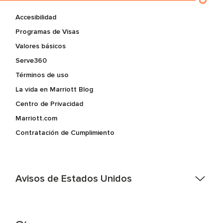
Accesibilidad
Programas de Visas
Valores básicos
Serve360
Términos de uso
La vida en Marriott Blog
Centro de Privacidad
Marriott.com
Contratación de Cumplimiento
Avisos de Estados Unidos
Asistencia de accesibilidad - Si usted es un individuo con
una discapacidad y necesita asistencia completando la
aplicación en línea, por favor llame al 301-581-1400 o correo