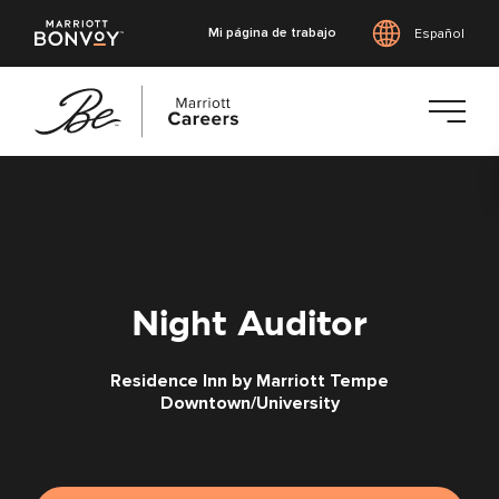
Mi página de trabajo
Español
Saltar
al
contenido
principal
Night Auditor
Residence Inn by Marriott Tempe
Downtown/University