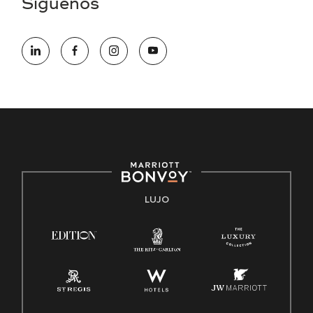
Síguenos
electrónico hqaffirmativeaction@marriott.com
Marriott International es un empleador de igualdad de
oportunidades que se compromete a contratar una fuerza
de trabajo diversa y a mantener una cultura inclusiva.
Marriott International no discrimina por motivos de
discapacidad, condición de veterano o cualquier otra base
protegida por leyes federales, estatales o locales.
E-Verify Inglés/Español
Derecho a trabajar inglés/español
Conozca sus derechos
Transparencia
LUJO
Ley de protección del poligrafo empleado (EPPA)
Ley de licencia familiar y médica (FMLA)