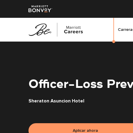
Carreras
Saltar
al
contenido
principal
Officer-Loss Pre
Sheraton Asuncion Hotel
Aplicar ahora