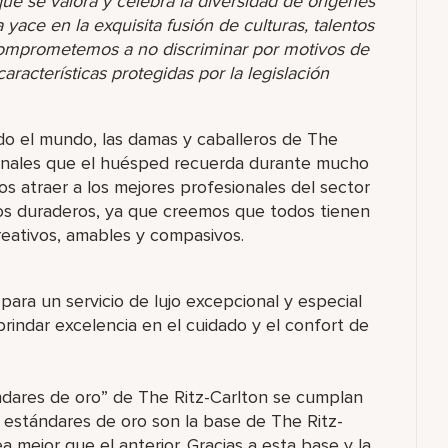
 se valora y celebra la diversidad de orígenes
yace en la exquisita fusión de culturas, talentos
comprometemos a no discriminar por motivos de
racterísticas protegidas por la legislación
o el mundo, las damas y caballeros de The
ionales que el huésped recuerda durante mucho
s atraer a los mejores profesionales del sector
os duraderos, ya que creemos que todos tienen
eativos, amables y compasivos.
para un servicio de lujo excepcional y especial
indar excelencia en el cuidado y el confort de
ndares de oro” de The Ritz-Carlton se cumplan
s estándares de oro son la base de The Ritz-
a mejor que el anterior. Gracias a esta base y la