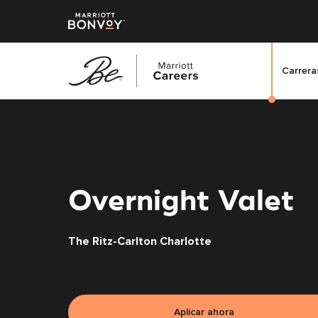
Carreras
Saltar
al
contenido
principal
Overnight Valet
The Ritz-Carlton Charlotte
Aplicar ahora