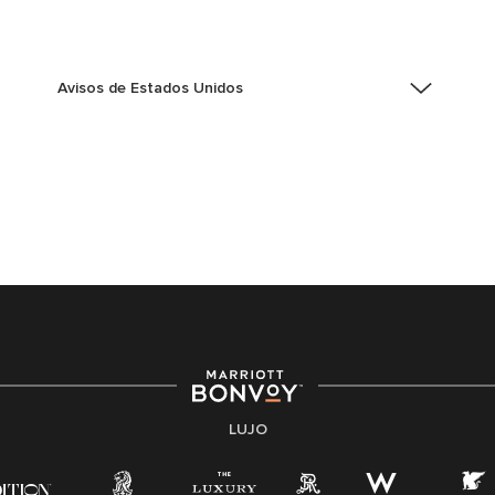
Avisos de Estados Unidos
Asistencia de accesibilidad - Si usted es un individuo
con una discapacidad y necesita asistencia
completando la aplicación en línea, por favor llame al
301-581-1400 o correo electrónico
hqaffirmativeaction@marriott.com
Marriott International es un empleador de igualdad de
oportunidades que se compromete a contratar una
fuerza de trabajo diversa y a mantener una cultura
inclusiva. Marriott International no discrimina por
motivos de discapacidad, condición de veterano o
cualquier otra base protegida por leyes federales,
estatales o locales.
LUJO
E-Verify Inglés/Español
Derecho a trabajar inglés/español