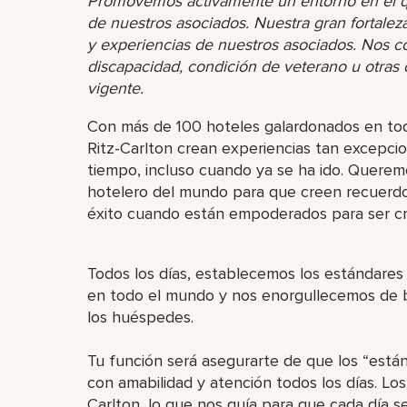
Promovemos activamente un entorno en el que
de nuestros asociados. Nuestra gran fortaleza 
y experiencias de nuestros asociados. Nos 
discapacidad, condición de veterano u otras ca
vigente.
Con más de 100 hoteles galardonados en tod
Ritz-Carlton crean experiencias tan excepc
tiempo, incluso cuando ya se ha ido. Queremo
hotelero del mundo para que creen recuerd
éxito cuando están empoderados para ser cr
Todos los días, establecemos los estándares 
en todo el mundo y nos enorgullecemos de br
los huéspedes.
Tu función será asegurarte de que los “está
con amabilidad y atención todos los días. Lo
Carlton, lo que nos guía para que cada día se