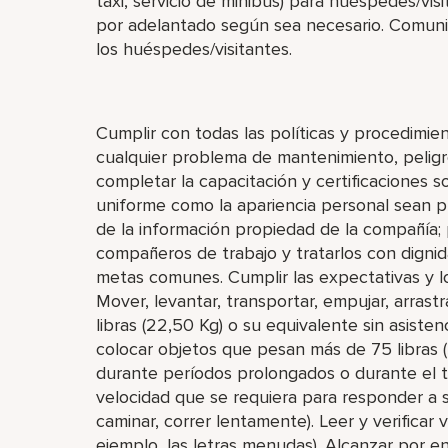
taxi, servicio de minibús) para huéspedes/visi
por adelantado según sea necesario. Comuni
los huéspedes/visitantes.
Cumplir con todas las políticas y procedimie
cualquier problema de mantenimiento, peligro
completar la capacitación y certificaciones 
uniforme como la apariencia personal sean pu
de la información propiedad de la compañía; 
compañeros de trabajo y tratarlos con dignid
metas comunes. Cumplir las expectativas y l
Mover, levantar, transportar, empujar, arrast
libras (22,50 Kg) o su equivalente sin asisten
colocar objetos que pesan más de 75 libras (
durante períodos prolongados o durante el 
velocidad que se requiera para responder a si
caminar, correr lentamente). Leer y verificar
ejemplo, las letras menudas). Alcanzar por en