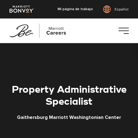
Mi página de trabajo
Español
Saltar
al
contenido
principal
Property Administrative
Specialist
Gaithersburg Marriott Washingtonian Center