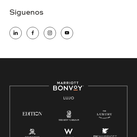
una discapacidad y necesita asistencia completando la
aplicación en línea, por favor llame al 301-581-1400 o correo
Síguenos
electrónico hqaffirmativeaction@marriott.com
Marriott International es un empleador de igualdad de
oportunidades que se compromete a contratar una fuerza
de trabajo diversa y a mantener una cultura inclusiva.
Marriott International no discrimina por motivos de
discapacidad, condición de veterano o cualquier otra base
protegida por leyes federales, estatales o locales.
E-Verify Inglés/Español
Derecho a trabajar inglés/español
Conozca sus derechos
Transparencia
LUJO
Ley de protección del poligrafo empleado (EPPA)
Ley de licencia familiar y médica (FMLA)