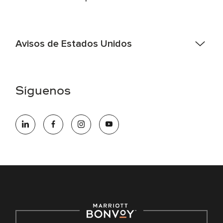
Avisos de Estados Unidos
Asistencia de accesibilidad - Si usted es un individuo con
una discapacidad y necesita asistencia completando la
aplicación en línea, por favor llame al 301-581-1400 o correo
Síguenos
electrónico hqaffirmativeaction@marriott.com
Marriott International es un empleador de igualdad de
oportunidades que se compromete a contratar una fuerza
de trabajo diversa y a mantener una cultura inclusiva.
Marriott International no discrimina por motivos de
discapacidad, condición de veterano o cualquier otra base
protegida por leyes federales, estatales o locales.
E-Verify Inglés/Español
Derecho a trabajar inglés/español
Conozca sus derechos