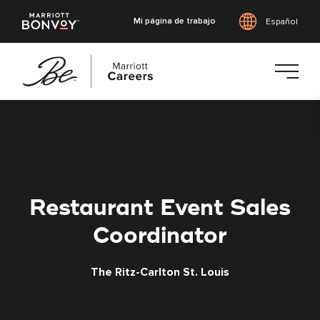
Mi página de trabajo
Español
Saltar
al
contenido
principal
Restaurant Event Sales
Coordinator
The Ritz-Carlton St. Louis