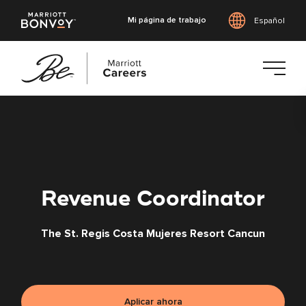
Mi página de trabajo
Español
Saltar
al
contenido
principal
Revenue Coordinator
The St. Regis Costa Mujeres Resort Cancun
Aplicar ahora