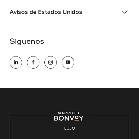
Avisos de Estados Unidos
Asistencia de accesibilidad - Si usted es un individuo con
una discapacidad y necesita asistencia completando la
aplicación en línea, por favor llame al 301-581-1400 o correo
Síguenos
electrónico hqaffirmativeaction@marriott.com
Marriott International es un empleador de igualdad de
oportunidades que se compromete a contratar una fuerza
de trabajo diversa y a mantener una cultura inclusiva.
Marriott International no discrimina por motivos de
discapacidad, condición de veterano o cualquier otra base
protegida por leyes federales, estatales o locales.
E-Verify Inglés/Español
Derecho a trabajar inglés/español
Conozca sus derechos
Transparencia
LUJO
Ley de protección del poligrafo empleado (EPPA)