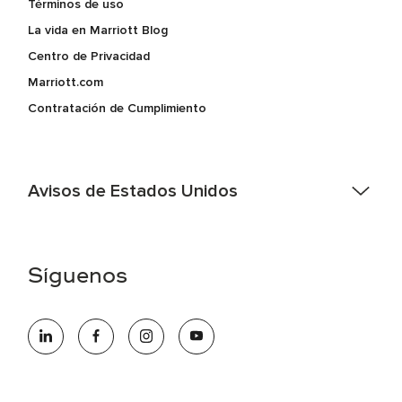
Términos de uso
La vida en Marriott Blog
Centro de Privacidad
Marriott.com
Contratación de Cumplimiento
Avisos de Estados Unidos
Asistencia de accesibilidad - Si usted es un individuo con
una discapacidad y necesita asistencia completando la
aplicación en línea, por favor llame al 301-581-1400 o correo
Síguenos
electrónico hqaffirmativeaction@marriott.com
Marriott International es un empleador de igualdad de
oportunidades que se compromete a contratar una fuerza
de trabajo diversa y a mantener una cultura inclusiva.
Marriott International no discrimina por motivos de
discapacidad, condición de veterano o cualquier otra base