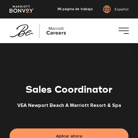
Mi página de trabajo
Español
Saltar
al
contenido
principal
Sales Coordinator
VEA Newport Beach A Marriott Resort & Spa
Aplicar ahora