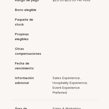
Rango de pago
$29.50-$29.50 Per Hour
Bono elegible
Paquete de
stock
Propinas
elegibles
Otras
compensaciones
Fecha de
vencimiento
Información
Sales Experience,
adicional
Hospitality Experience,
Event Experience
Preferred
Área de
Sales & Marketing