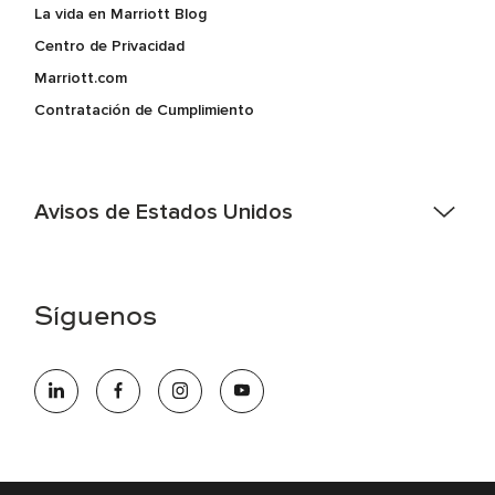
La vida en Marriott Blog
Centro de Privacidad
Marriott.com
Contratación de Cumplimiento
Avisos de Estados Unidos
Asistencia de accesibilidad - Si usted es un individuo con
una discapacidad y necesita asistencia completando la
aplicación en línea, por favor llame al 301-581-1400 o correo
Síguenos
electrónico hqaffirmativeaction@marriott.com
Marriott International es un empleador de igualdad de
oportunidades que se compromete a contratar una fuerza
de trabajo diversa y a mantener una cultura inclusiva.
Marriott International no discrimina por motivos de
discapacidad, condición de veterano o cualquier otra base