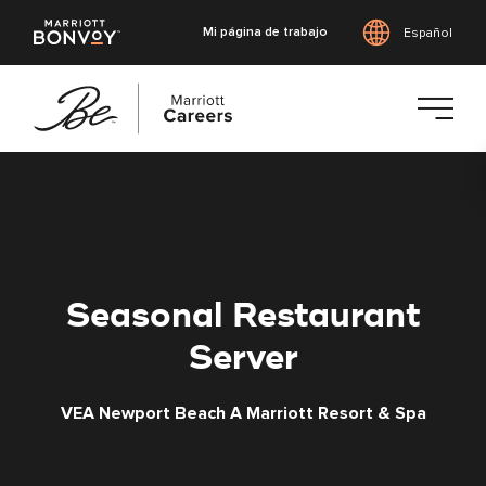
Mi página de trabajo
Español
Saltar
al
contenido
principal
Seasonal Restaurant
Server
VEA Newport Beach A Marriott Resort & Spa