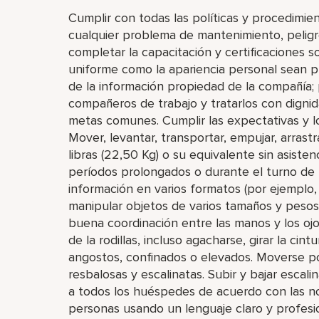
Cumplir con todas las políticas y procedimie
cualquier problema de mantenimiento, peligro
completar la capacitación y certificaciones 
uniforme como la apariencia personal sean pu
de la información propiedad de la compañía; 
compañeros de trabajo y tratarlos con dignid
metas comunes. Cumplir las expectativas y l
Mover, levantar, transportar, empujar, arrast
libras (22,50 Kg) o su equivalente sin asisten
períodos prolongados o durante el turno de t
información en varios formatos (por ejemplo, 
manipular objetos de varios tamaños y pesos,
buena coordinación entre las manos y los oj
de la rodillas, incluso agacharse, girar la cin
angostos, confinados o elevados. Moverse por
resbalosas y escalinatas. Subir y bajar escal
a todos los huéspedes de acuerdo con las n
personas usando un lenguaje claro y profesio