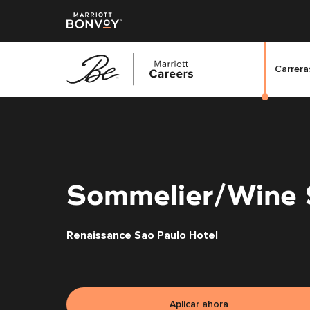
Carreras
Saltar
al
contenido
principal
Sommelier/Wine 
Renaissance Sao Paulo Hotel
Aplicar ahora