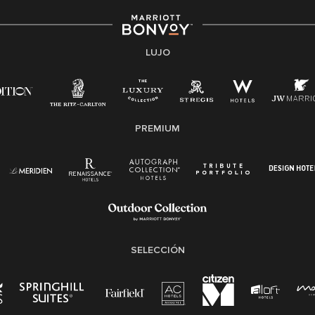
motivos de discapacidad, condición de veterano o
cualquier otra base protegida por leyes federales,
estatales o locales.
LUJO
E-Verify Inglés/Español
Derecho a trabajar inglés/español
Conozca sus derechos
Transparencia
PREMIUM
Ley de protección del poligrafo empleado
(EPPA)
Ley de licencia familiar y médica (FMLA)
SELECCIÓN