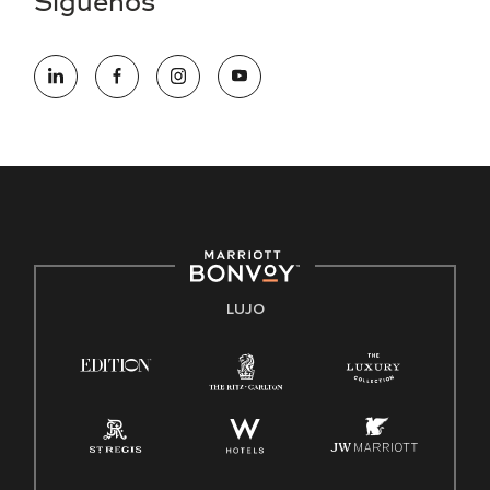
Síguenos
electrónico hqaffirmativeaction@marriott.com
Marriott International es un empleador de igualdad de
oportunidades que se compromete a contratar una fuerza
de trabajo diversa y a mantener una cultura inclusiva.
Marriott International no discrimina por motivos de
discapacidad, condición de veterano o cualquier otra base
protegida por leyes federales, estatales o locales.
E-Verify Inglés/Español
Derecho a trabajar inglés/español
Conozca sus derechos
Transparencia
LUJO
Ley de protección del poligrafo empleado (EPPA)
Ley de licencia familiar y médica (FMLA)