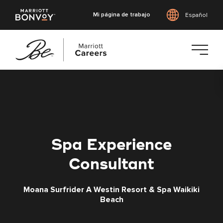
Mi página de trabajo
Español
Saltar
al
contenido
principal
Spa Experience
Consultant
Moana Surfrider A Westin Resort & Spa Waikiki
Beach