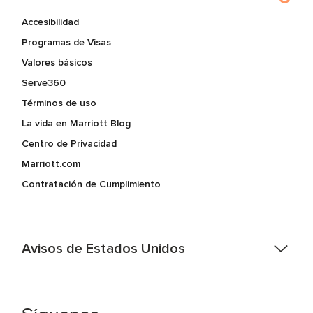
Accesibilidad
Programas de Visas
Valores básicos
Serve360
Términos de uso
La vida en Marriott Blog
Centro de Privacidad
Marriott.com
Contratación de Cumplimiento
Avisos de Estados Unidos
Asistencia de accesibilidad - Si usted es un individuo con
una discapacidad y necesita asistencia completando la
aplicación en línea, por favor llame al 301-581-1400 o correo