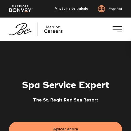
Mi página de trabajo
Español
Saltar
al
contenido
principal
Spa Service Expert
The St. Regis Red Sea Resort
Aplicar ahora