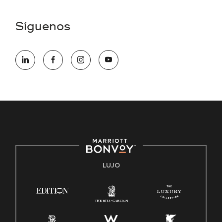
una discapacidad y necesita asistencia completando la
aplicación en línea, por favor llame al 301-581-1400 o correo
Síguenos
electrónico hqaffirmativeaction@marriott.com
Marriott International es un empleador de igualdad de
oportunidades que se compromete a contratar una fuerza
de trabajo diversa y a mantener una cultura inclusiva.
Marriott International no discrimina por motivos de
discapacidad, condición de veterano o cualquier otra base
protegida por leyes federales, estatales o locales.
E-Verify Inglés/Español
Derecho a trabajar inglés/español
Conozca sus derechos
Transparencia
LUJO
Ley de protección del poligrafo empleado (EPPA)
Ley de licencia familiar y médica (FMLA)