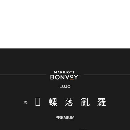
con una discapacidad y necesita asistencia
completando la aplicación en línea, por favor llame al
301-581-1400 o correo electrónico
hqaffirmativeaction@marriott.com
Marriott International es un empleador de igualdad de
oportunidades que se compromete a contratar una
fuerza de trabajo diversa y a mantener una cultura
inclusiva. Marriott International no discrimina por
motivos de discapacidad, condición de veterano o
cualquier otra base protegida por leyes federales,
estatales o locales.
LUJO
E-Verify Inglés/Español
Derecho a trabajar inglés/español
Conozca sus derechos
Transparencia
Ley de protección del poligrafo empleado
PREMIUM
(EPPA)