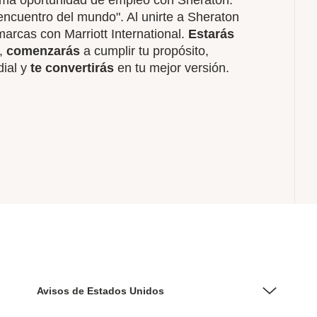
ima oportunidad de empleo con Sheraton.
encuentro del mundo". Al unirte a Sheraton
marcas con Marriott International.
Estarás
,​
comenzarás
a cumplir tu propósito,
dial y
te convertirás
en tu mejor versión.
Avisos de Estados Unidos
Asistencia de accesibilidad - Si usted es un individuo