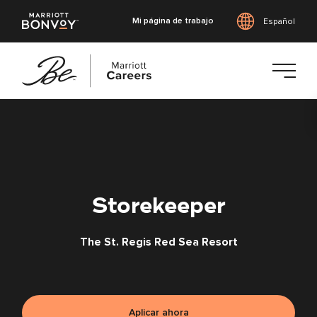
Mi página de trabajo
Español
Saltar
al
contenido
principal
Storekeeper
The St. Regis Red Sea Resort
Aplicar ahora