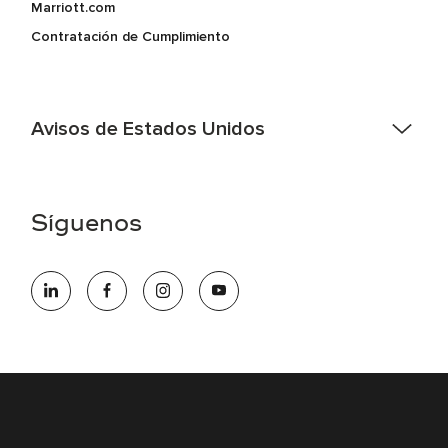
Marriott.com
Contratación de Cumplimiento
Avisos de Estados Unidos
Asistencia de accesibilidad - Si usted es un individuo con
una discapacidad y necesita asistencia completando la
aplicación en línea, por favor llame al 301-581-1400 o correo
Síguenos
electrónico hqaffirmativeaction@marriott.com
Marriott International es un empleador de igualdad de
oportunidades que se compromete a contratar una fuerza
de trabajo diversa y a mantener una cultura inclusiva.
Marriott International no discrimina por motivos de
discapacidad, condición de veterano o cualquier otra base
protegida por leyes federales, estatales o locales.
E-Verify Inglés/Español