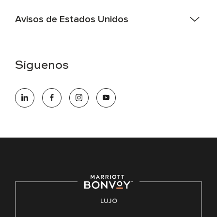
Avisos de Estados Unidos
Asistencia de accesibilidad - Si usted es un individuo con
una discapacidad y necesita asistencia completando la
aplicación en línea, por favor llame al 301-581-1400 o correo
Síguenos
electrónico hqaffirmativeaction@marriott.com
Marriott International es un empleador de igualdad de
oportunidades que se compromete a contratar una fuerza
de trabajo diversa y a mantener una cultura inclusiva.
Marriott International no discrimina por motivos de
discapacidad, condición de veterano o cualquier otra base
protegida por leyes federales, estatales o locales.
E-Verify Inglés/Español
Derecho a trabajar inglés/español
Conozca sus derechos
Transparencia
LUJO
Ley de protección del poligrafo empleado (EPPA)