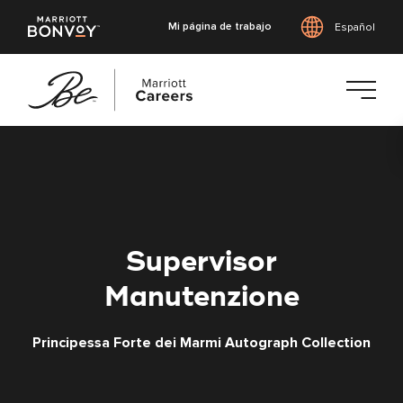
Mi página de trabajo
Español
Saltar
al
contenido
principal
Supervisor
Manutenzione
Principessa Forte dei Marmi Autograph Collection