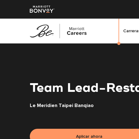
Carreras
Saltar
al
contenido
principal
Team Lead-Rest
Le Meridien Taipei Banqiao
Aplicar ahora