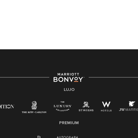
Asistencia de accesibilidad - Si usted es un individuo
con una discapacidad y necesita asistencia
completando la aplicación en línea, por favor llame al
301-581-1400 o correo electrónico
hqaffirmativeaction@marriott.com
Marriott International es un empleador de igualdad de
oportunidades que se compromete a contratar una
fuerza de trabajo diversa y a mantener una cultura
inclusiva. Marriott International no discrimina por
motivos de discapacidad, condición de veterano o
cualquier otra base protegida por leyes federales,
estatales o locales.
LUJO
E-Verify Inglés/Español
Derecho a trabajar inglés/español
Conozca sus derechos
Transparencia
PREMIUM
Ley de protección del poligrafo empleado
(EPPA)