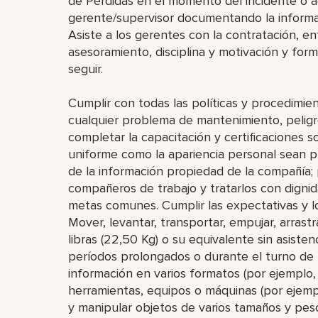
de Pérdidas en el momento del incidente o a
gerente/supervisor documentando la informa
Asiste a los gerentes con la contratación, en
asesoramiento, disciplina y motivación y fo
seguir.
Cumplir con todas las políticas y procedimie
cualquier problema de mantenimiento, peligro
completar la capacitación y certificaciones 
uniforme como la apariencia personal sean pu
de la información propiedad de la compañía; 
compañeros de trabajo y tratarlos con dignid
metas comunes. Cumplir las expectativas y l
Mover, levantar, transportar, empujar, arrast
libras (22,50 Kg) o su equivalente sin asisten
períodos prolongados o durante el turno de t
información en varios formatos (por ejemplo,
herramientas, equipos o máquinas (por ejemplo
y manipular objetos de varios tamaños y peso