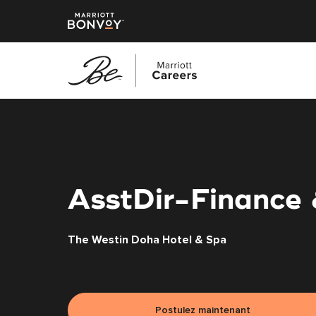
Accéder
au
contenu
principal
AsstDir-Finance 
The Westin Doha Hotel & Spa
Postulez maintenant