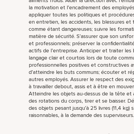
aliments froids. Aider la direction avec l’embau
la motivation et l’encadrement des employés;
appliquer toutes les politiques et procédures
en entretien, les accidents, les blessures et 
comme étant dangereuses; suivre les formatio
matière de sécurité. S’assurer que son unif
et professionnels; préserver la confidentiali
actifs de l’entreprise. Anticiper et traiter les
langage clair et courtois lors de toute comm
professionnelles positives et constructives ave
d’atteindre les buts communs; écouter et r
autres employés. Assurer le respect des exig
à travailler debout, assis et à être en mou
Atteindre les objets au-dessus de la tête et 
des rotations du corps, tirer et se baisser. Dé
des objets pesant jusqu’à 25 livres (11,4 kg) 
raisonnables, à la demande des superviseurs.