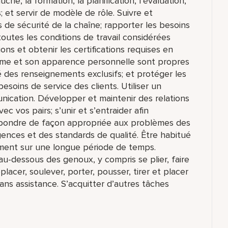
che, la formation, la planification, l’évaluation,
 et servir de modèle de rôle. Suivre et
 de sécurité de la chaîne; rapporter les besoins
toutes les conditions de travail considérées
ns et obtenir les certifications requises en
orme et son apparence personnelle sont propres
té des renseignements exclusifs; et protéger les
 besoins de service des clients. Utiliser un
unication. Développer et maintenir des relations
c vos pairs; s’unir et s’entraider afin
épondre de façon appropriée aux problèmes des
ences et des standards de qualité. Être habitué
vement sur une longue période de temps.
au-dessous des genoux, y compris se plier, faire
placer, soulever, porter, pousser, tirer et placer
sans assistance. S’acquitter d’autres tâches