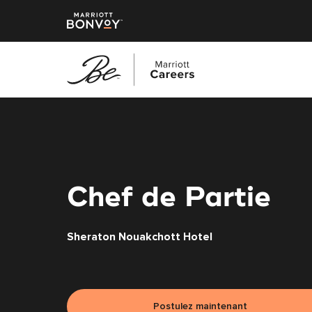
Accéder
au
contenu
principal
Chef de Partie
Sheraton Nouakchott Hotel
Postulez maintenant