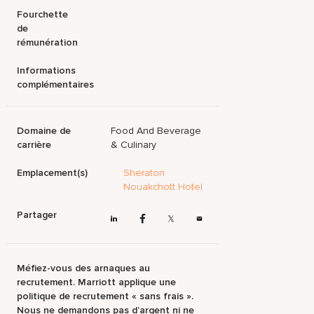
Fourchette
de
rémunération
Informations
complémentaires
Domaine de
Food And Beverage
carrière
& Culinary
Emplacement(s)
Sheraton
Nouakchott Hotel
Partager
Méfiez-vous des arnaques au
recrutement. Marriott applique une
politique de recrutement « sans frais ».
Nous ne demandons pas d’argent ni ne