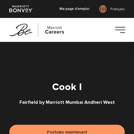
Ma page d'emploi
Français
Accéder
au
contenu
principal
Cook I
Fairfield by Marriott Mumbai Andheri West
Postulez maintenant